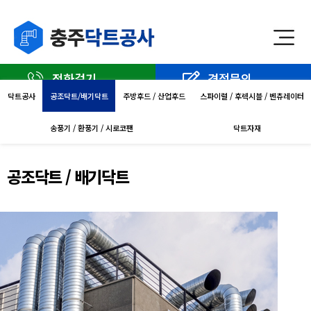
전화걸기
견적문의
닥트공사
공조닥트/배기닥트
주방후드 / 산업후드
스파이럴 / 후렉시블 / 벤츄레이터
송풍기 / 환풍기 / 시로코팬
닥트자재
공조닥트 / 배기닥트