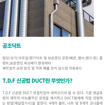
공조닥트
빌딩/상가/사무실/환기닥트 및 보온켄싱 공장(배관, 밸브,탱크 등), 플
렌트,보온켄싱 옥상배기 벤츄레타
제작설치 공장 분진 및 악취 배출 장치 음식점 자동후드
T.D.F 신공법 DUCT란 무엇인가?
T.D.F 신공법 DUCT 연결작업의 대혁신이라 할 수 있다. 기존 앵글후
렌치 제작의 비능률적인 공법을 제거하고 DUCT몸체에 직접 성형하
는 방법(제살접기식)을 말한다. 4개의 볼트, 너트 및 8개의 코너플레