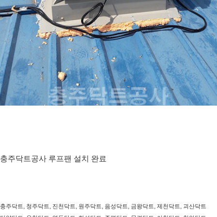
충주닥트공사 루프팬 설치 완료
충주닥트, 청주닥트, 진천닥트, 원주닥트, 음성닥트, 금왕닥트, 제천닥트, 괴산닥트