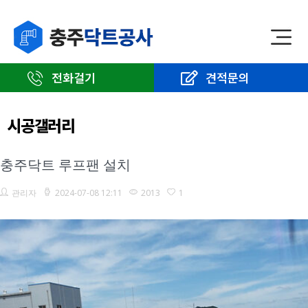
전화걸기
견적문의
시공갤러리
충주닥트 루프팬 설치
관리자
2024-07-08 12:11
2013
1