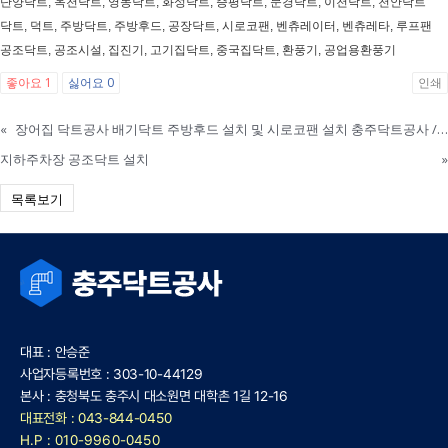
단양닥트, 옥천닥트, 영동닥트, 화성닥트, 증평닥트, 문경닥트, 이천닥트, 천안닥트
닥트, 덕트, 주방닥트, 주방후드, 공장닥트, 시로코팬, 벤츄레이터, 벤츄레타, 루프팬
공조닥트, 공조시설, 집진기, 고기집닥트, 중국집닥트, 환풍기, 공업용환풍기
좋아요
1
싫어요
0
인쇄
«
장어집 닥트공사 배기닥트 주방후드 설치 및 시로코팬 설치 충주닥트공사 / 주덕닥트
지하주차장 공조닥트 설치
»
목록보기
대표 : 안승준
사업자등록번호 : 303-10-44129
본사 : 충청북도 충주시 대소원면 대학촌 1길 12-16
대표전화 : 043-844-0450
H.P : 010-9960-0450