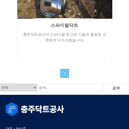
를 연결하는 작업이 아닙니다. 여러 필수 요소들이
유기적으로 결합된 시스템 구축 작업입니다. (1) 닥
트 배관 (Duct) 실제 공기가 지나가는 통로입니다.
주로 아연도금강판(GI), 스테인리스(SUS) 등의 재질
스파이럴닥트
이 사용되며, 형태에 따라 크게 원형(스파이럴)과 사
각형으로 나뉩니다.
원형 닥트 (스파이럴): 강도
충주닥트공사의 스파이럴 최고의 기술과 품질로 고
가 높고 공기 저항이 적어 가장 효율이 좋으며, 저희
객에게 다가가겠습니다.
충주닥트공사에서 가장 보편적으로 권장하는 방식
입니다.
사각형 닥트: 천장 등 공간 효율이 중요
할 때 사용되지만, 모서리 부분에서 공기 흐름 저항
이 생길 수 있어 정밀한 설계가 필요합니다. (2) 동력
장치 (Fan / Blower) 공기를 강제로 이동시키는 핵
심 장치입니다. 현장의 배기 및 급기 요구량에 따라
1
용량과 종류(시로코팬, 터보팬 등)를 정확하게 계산
하여 설치해야 합니다. 동력 장치의 용량이 부족하
검색
면 닥트 공사 전체의 효과가 떨어지게 됩니다. (3) 부
속 자재 (Accessories)
댐퍼 (Damper): 닥트 내
부의 풍량을 조절하거나 특정 구간의 공기 흐름을
차단하는 장치입니다.
후드 (Hood): 주방이나 작
업장에서 오염 물질을 포집하여 닥트로 흡입하는
입구 장치입니다.
루버/그릴 (Louver/Grille): 공
기가 외부로 나가거나 실내로 들어올 때 설치하는