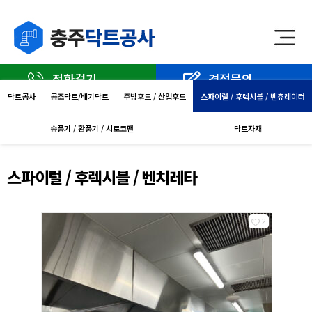
전화걸기
견적문의
닥트공사
공조닥트/배기닥트
주방후드 / 산업후드
스파이럴 / 후렉시블 / 벤츄레이터
송풍기 / 환풍기 / 시로코팬
닥트자재
스파이럴 / 후렉시블 / 벤치레타
2